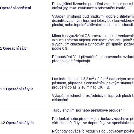
Pro zajištění řízeného proudění vzduchu se nesm
 Operační oddělení
otvírat (výjimka: evakuace a odstranění kouře).
Vytápění místnosti buď hladkými, dobře čistitelným
dezinfikovatelnými topnými tělesy bez konvektoro
plechů, nebo tepelně aktivními plochami místnosti.
Mimo čas využívání OS provoz s redukcí venkovní
vzduchu a/nebo objemu cirkulace vzduchu, jakož 
s vypnutím chlazení a zvlhčování při splnění poža
.1 Operační sály
podle 6.9.
Přepouštění části přiváděného upraveného vzduc
předpokoje/předpokojů.
2
2
Laminární pole asi 3,2 m
x 3,2 m
nad celým och
pásmem, případně s cirkulačním, pevným stabiliz
proudění do asi 2,10 m nad OKFFB.
.1.1 Operační sály Ia
Vytápění místnosti prostřednictvím topných ploch k
celoročně.
Turbulentní mísící nebo přetlakové proudění.
Předpokoj nebo předpokoje s funkcí vzduchové p
.1.2 Operační sály Ib
vůči chodbě třídy II se doporučuje ve speciálních 
Průchody odvádějící vzduch s odlučovačem polét