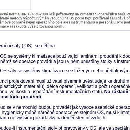
cká norma DIN 1946/4-2008 řeší požadavky na klimatizaci operačních sálů. Pr
ívané metody výpočtu výměn vzduchu na OS podle typu používání sálu dává p
émové ochraně nejen operačního pole ale i instrumentária a personálu. Pro pod
rmace si zakupte výše citovanou normu.
rační sály ( OS) se dělí na:
OS se systémy klimatizace používající laminární proudění k do
němž se operace provádí a jsou v něm umístěny stolky s instrume
OS sály se systémy klimatizace se složeným nebo přetlakovým s
ámci projektování musí uživatel písemně uvést údaje ke druhům 
oplastických materiálů), délce operací, velikosti a počtu operačníc
janu, velikosti a uspořádání instrumentačních stolů.
Na základě 
noví třídu prostředí.
ud se v nemocnici budou provádět jak vysoce aseptické operace 
 i hygienicky méně náročné operace ve stejném OS, musí klimati
ranu nejvyššími požadavky na téměř sterilní vzduch.
udou-li instrumentační stoly připravovány v OS, ale ve speciáln