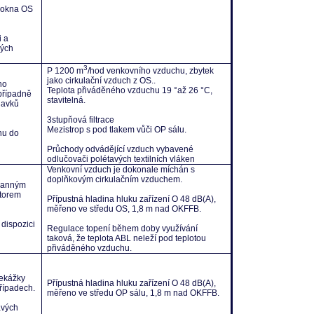
í okna OS
i a
vých
3
P 1200 m
/hod venkovního vzduchu, zbytek
jako cirkulační vzduch z OS..
ho
Teplota přiváděného vzduchu 19 °až 26 °C,
případně
stavitelná.
davků
3stupňová filtrace
Mezistrop s pod tlakem vůči OP sálu.
hu do
Průchody odvádějící vzduch vybavené
odlučovači polétavých textilních vláken
Venkovní vzduch je dokonale míchán s
doplňkovým cirkulačním vzduchem.
ranným
átorem
Přípustná hladina hluku zařízení O 48 dB(A),
měřeno ve středu OS, 1,8 m nad OKFFB.
 dispozici
Regulace topení během doby využívání
taková, že teplota ABL neleží pod teplotou
přiváděného vzduchu.
řekážky
Přípustná hladina hluku zařízení O 48 dB(A),
případech.
měřeno ve středu OP sálu, 1,8 m nad OKFFB.
avých