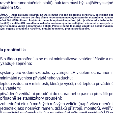
pravně instrumentačních stolů), pak tam musí být zajištěny stej
slušném OS.
MKA Jako základní opatření na OS je nutná vysoká disciplína personálu. Technická opat
operační vnášení infekce do rány přímo nebo kontaminovaným sterilním materiálem. Vzduc
ečné fázi HEPA filtrem. Podpůrně zde mohou působit opatření, jako je důsledné stínění 
hu (LP) a celého OS prouděním vzduchu směrovaným do vedlejších místností spojených dv
nného pásma vnikla kontaminace z okolí. Proto je mimo to možné upustit od dosud vyžado
ými objemy proudění a náročnou filtrační technikou proti mikročásticím.
da prostředí Ia
S s třídou prostředí Ia se musí minimalizovat vnášení částic a
vyžaduje zejména:
systémy pro vedení vzduchu vytvářející LP v celém ochranném
minimální rychlost přiváděného vzduchu;
teplotu vzduchu v místnosti, která je vyšší, než teplota přivád
uživatelem;
přiváděné vertikální proudění do ochranného pásma přes filtr pr
případně se stabilizátory proudění;
zohlednění efektů možných rušivých veličin (např. vlivu operčních
jednotek jako nosných ramen, držáků přístrojů, monitorů, vyhřív
li množství možných vlivů a narušování účinnosti systémů LP s