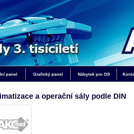
lní panel
Grafický panel
Nábytek pro OS
Kont
imatizace a operační sály podle DIN