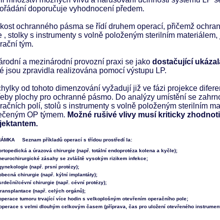
ořádání doporučuje vyhodnocení předem.
ikost ochranného pásma se řídí druhem operací, přičemž ochra
e , stolky s instrumenty s volně položeným sterilním materiálem, 
rační tým.
árodní a mezinárodní provozní praxi se jako
dostačující ukáz
ré jsou zpravidla realizována pomocí výstupu LP.
hylky od tohoto dimenzování vyžadují již ve fázi projekce dife
řeby plochy pro ochranné pásmo. Do analýzy umístění se zahrno
račních polí, stolů s instrumenty s volně položeným sterilním mat
ečeným OP týmem.
Možné rušivé vlivy musí kriticky zhodnoti
jektantem.
MKA Seznam příkladů operací s třídou prostředí Ia:
ortopedická a úrazová chirurgie (např. totální endoprotéza kolena a kyčle);
neurochirurgické zásahy se zvláště vysokým rizikem infekce;
gynekologie (např. prsní protézy);
obecná chirurgie (např. kýlní implantáty);
srdeční/cévní chirurgie (např. cévní protézy);
transplantace (např. celých orgánů);
operace tumoru trvající více hodin s velkoplošným otevřením operačního pole;
operace s velmi dlouhým celkovým časem (příprava, čas pro uložení otevřeného instrumentár