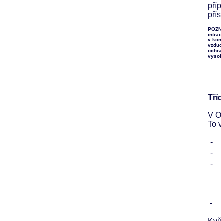
pří
pří
POZNÁ
intra
v kon
vzduc
ochra
vysok
Tří
V O
To 
-
-
-
-
-
Kvů