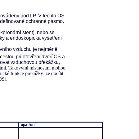
 prováděny pod LP. V těchto OS
 definované ochranné pásmo.
. koronární stent), nebo se
roky a endoskopická vyšetření
nkovního vzduchu je nejméně
cestou při otevření dveří OS a
lovat vzduchovou překážku,
stmi. Takovými místnostmi mohou
ické funkce překážky lze docílit
OS).
opatření