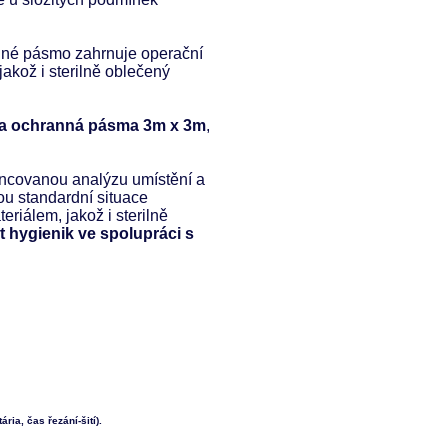
nné pásmo zahrnuje operační
jakož i sterilně oblečený
ala ochranná pásma 3m x 3m
,
rencovanou analýzu umístění a
u standardní situace
eriálem, jakož i sterilně
t hygienik ve spolupráci s
ia, čas řezání-šití).