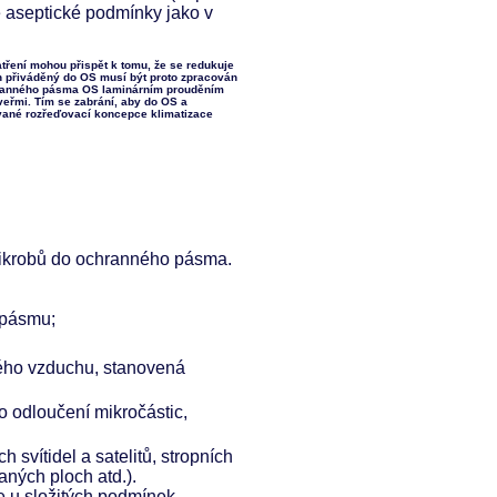
né aseptické podmínky jako v
ření mohou přispět k tomu, že se redukuje
h přiváděný do OS musí být proto zpracován
ochranného pásma OS laminárním prouděním
eřmi. Tím se zabrání, aby do OS a
vané rozřeďovací koncepce klimatizace
 mikrobů do ochranného pásma.
 pásmu;
ěného vzduchu, stanovená
o odloučení mikročástic,
 svítidel a satelitů, stropních
aných ploch atd.).
e u složitých podmínek