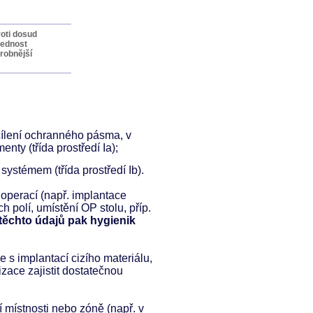
oti dosud
řednost
robnější
cílení ochranného pásma, v
nty (třída prostředí Ia);
ystémem (třída prostředí Ib).
operací (např. implantace
h polí, umístění OP stolu, příp.
těchto údajů pak hygienik
s implantací cizího materiálu,
zace zajistit dostatečnou
í místnosti nebo zóně (např. v