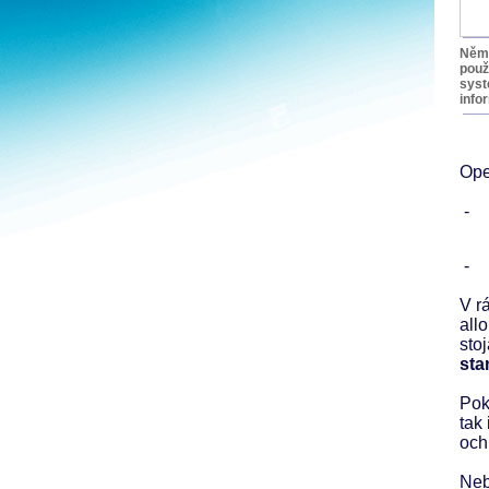
Něme
použ
syst
info
Ope
-
-
V r
all
sto
sta
Pok
tak
och
Neb