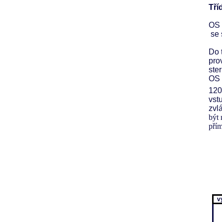
Tří
OS 
se 
Do t
pro
ster
OS 
120
vst
zvl
být 
přím
v