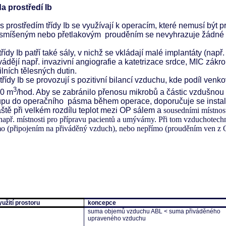
da prostředí Ib
s prostředím třídy Ib se využívají k operacím, které nemusí být
smíšeným nebo přetlakovým prouděním se nevyhrazuje žádné
řídy Ib patří také sály, v nichž se vkládají malé implantáty (např
vádějí např. invazivní angiografie a katetrizace srdce, MIC zák
ilních tělesných dutin.
třídy Ib se provozují s pozitivní bilancí vzduchu, kde podíl ve
3
0 m
/hod. Aby se zabránilo přenosu mikrobů a částic vzdušnou 
upu do operačního pásma během operace, doporučuje se insta
áště při velkém rozdílu teplot mezi OP sálem a
sousedními místno
např. místnosti pro přípravu pacientů a umývárny. Při tom vzduchotechn
o (připojením na přiváděný vzduch), nebo nepřímo (prouděním ven z 
yužití prostoru
koncepce
suma objemů vzduchu ABL < suma přiváděného
upraveného vzduchu