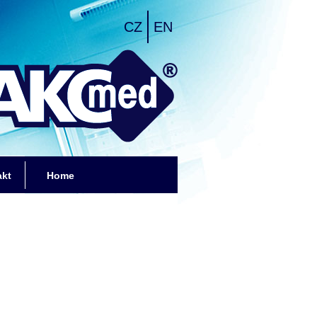
CZ
EN
akt
Home