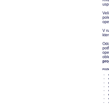
usp
Vel
pol
ope
V n
kte
Odc
pot
ope
obl
pro
POZNÁ
-
-
-
-
-
-
-
-