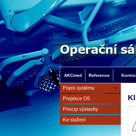
AKCmed
Reference
Kontro
Popis systému
Kl
Projekce OS
Princip výstavby
Ke stažení