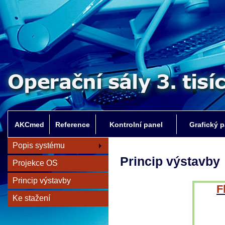
AKCmed
Reference
Kontrolní panel
Grafický p
Popis systému
Princip výstavby
Projekce OS
Princip výstavby
F
Ke stažení