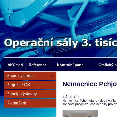
AKCmed
Reference
Kontrolní panel
Grafický p
Popis systému
Nemocnice Pchjo
Projekce OS
Princip výstavby
Stát:
KLDR
Nemocnice Pchojngjang - dodávka lam
Ke stažení
koncové prvky vzduchotechniky pro ope